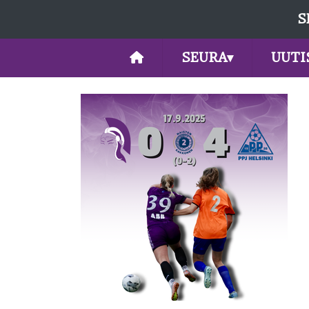
S
SEURA
▾
UUTI