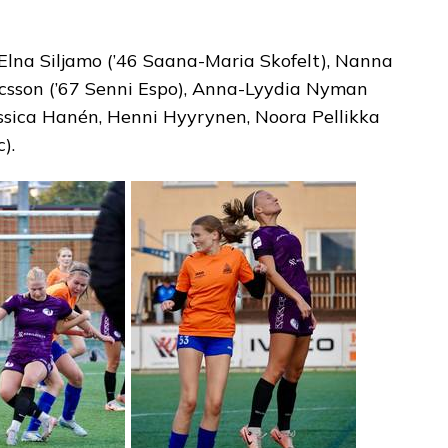
 Elna Siljamo (’46 Saana-Maria Skofelt), Nanna
icsson (’67 Senni Espo), Anna-Lyydia Nyman
essica Hanén, Henni Hyyrynen, Noora Pellikka
).