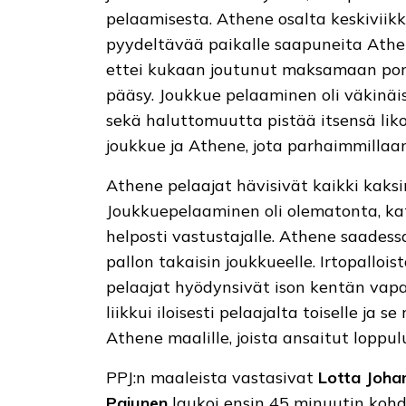
pelaamisesta. Athene osalta keskiviikko
pyydeltävää paikalle saapuneita Athene
ettei kukaan joutunut maksamaan porti
pääsy. Joukkue pelaaminen oli väkinäis
sekä haluttomuutta pistää itsensä liko
joukkue ja Athene, jota parhaimmillaan
Athene pelaajat hävisivät kaikki kaksi
Joukkuepelaaminen oli olematonta, kats
helposti vastustajalle. Athene saadessa 
pallon takaisin joukkueelle. Irtopallois
pelaajat hyödynsivät ison kentän vapaa
liikkui iloisesti pelaajalta toiselle ja s
Athene maalille, joista ansaitut loppul
PPJ:n maaleista vastasivat
Lotta Joh
Pajunen
laukoi ensin 45 minuutin koh