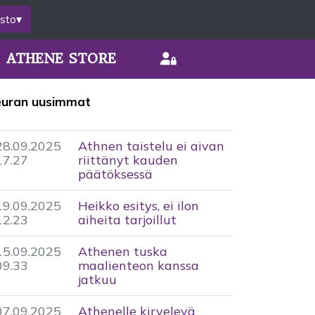
sto
▾
ATHENE STORE
euran uusimmat
28.09.2025
Athnen taistelu ei aivan
17.27
riittänyt kauden
päätöksessä
19.09.2025
Heikko esitys, ei ilon
12.23
aiheita tarjoillut
15.09.2025
Athenen tuska
09.33
maalienteon kanssa
jatkuu
07.09.2025
Athenelle kirvelevä