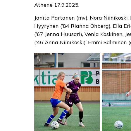
Athene 17.9.2025.
Janita Partanen (mv), Nora Niinikoski,
Hyyrynen (’84 Rianna Öhberg), Ella Er
(’67 Jenna Huusari), Venla Koskinen, J
(’46 Anna Niinikoski), Emmi Salminen (c