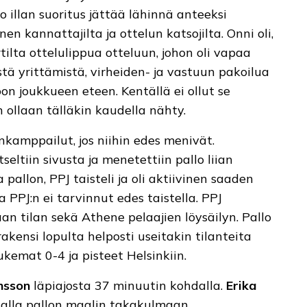
 illan suoritus jättää lähinnä anteeksi
n kannattajilta ja ottelun katsojilta. Onni oli,
lta ottelulippua otteluun, johon oli vapaa
tä yrittämistä, virheiden- ja vastuun pakoilua
on joukkueen eteen. Kentällä ei ollut se
 ollaan tälläkin kaudella nähty.
nkamppailut, jos niihin edes menivät.
eltiin sivusta ja menetettiin pallo liian
pallon, PPJ taisteli ja oli aktiivinen saaden
ta PPJ:n ei tarvinnut edes taistella. PPJ
n tilan sekä Athene pelaajien löysäilyn. Pallo
e rakensi lopulta helposti useitakin tilanteita
ukemat 0-4 ja pisteet Helsinkiin.
ansson
läpiajosta 37 minuutin kohdalla.
Erika
dalla pallon maalin takakulmaan