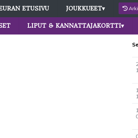
EURAN ETUSIVU
JOUKKUEET
▾
Arki
SET
LIPUT & KANNATTAJAKORTTI
▾
S