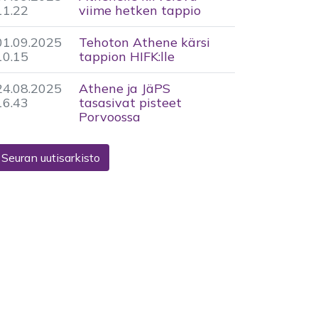
11.22
viime hetken tappio
01.09.2025
Tehoton Athene kärsi
10.15
tappion HIFK:lle
24.08.2025
Athene ja JäPS
16.43
tasasivat pisteet
Porvoossa
Seuran uutisarkisto