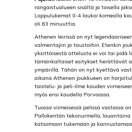
rangaistualueen sisältä ja toisella jaks
Loppulukemat 0-4 laukoi komealla ka
oli 83 minuuttia.
Athenen leirissä on nyt legendaariseen 
valmentajiin ja taustoihin. Etenkin jou
yksittäisestä ottelusta ei voi tai pidä 
tämänkaltaiset esitykset herättävät a
ympärillä. Tähän on nyt kyettävä vas
aikana Athenen joukkueen on harjoituks
taistelu- ja peli-ilme kauden viimeise
myös ensi kaudella Porvoossa.
Tuossa viimeisessä pelissä vastassa on
Pallokentän tekonurmella, lauantaina 2
katsomoon tukemaan ja kannustamaan 