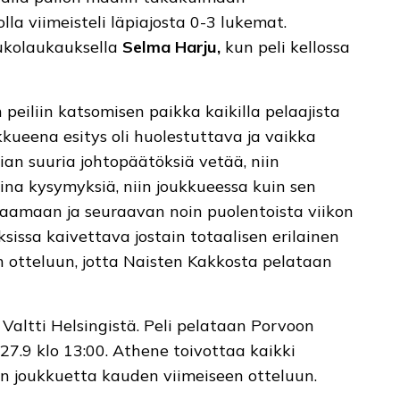
olla viimeisteli läpiajosta 0-3 lukemat.
ukolaukauksella
Selma Harju,
kun peli kellossa
peiliin katsomisen paikka kaikilla pelaajista
kkueena esitys oli huolestuttava ja vaikka
liian suuria johtopäätöksiä vetää, niin
ina kysymyksiä, niin joukkueessa kuin sen
taamaan ja seuraavan noin puolentoista viikon
issa kaivettava jostain totaalisen erilainen
en otteluun, jotta Naisten Kakkosta pelataan
 Valtti Helsingistä. Peli pelataan Porvoon
7.9 klo 13:00. Athene toivottaa kaikki
joukkuetta kauden viimeiseen otteluun.