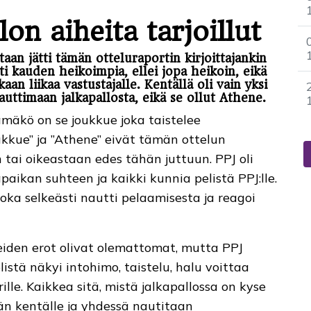
lon aiheita tarjoillut
staan jätti tämän otteluraportin kirjoittajankin
ti kauden heikoimpia, ellei jopa heikoin, eikä
an liikaa vastustajalle. Kentällä oli vain yksi
auttimaan jalkapallosta, eikä se ollut Athene.
ämäkö on se joukkue joka taistelee
joukkue” ja ”Athene” eivät tämän ottelun
ai oikeastaan edes tähän juttuun. PPJ oli
aikan suhteen ja kaikki kunnia pelistä PPJ:lle.
 joka selkeästi nautti pelaamisesta ja reagoi
ueiden erot olivat olemattomat, mutta PPJ
listä näkyi intohimo, taistelu, halu voittaa
lle. Kaikkea sitä, mistä jalkapallossa on kyse
ään kentälle ja yhdessä nautitaan