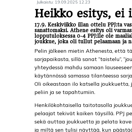
Julkaistu
:
19.09.2025
12.23
Heikko esitys, ei i
17.9. Keskiviikko illan ottelu PPJ:ta va
sanattomaksi. Athene esitys oli varmas
lopputuloksessa 0-4 PPJ:lle ole maaliaka
joukkue, joka oli tullut pelaamaan ja n
Pelin jälkeen mietin Athenesta, että t
sarjapaikasta, sillä sanat ”taistelu”, ”
yhteydessä mahdu samaan lauseeseen t
käytännössä samassa tilanteessa sarjap
Oli oikeastaan ilo katsella joukkuetta,
peliin ja se tapahtumiin.
Henkilökohtaisella taitotasolla joukk
pelaajat tekivät kaiken täysillä. PPJ pe
sekä auttaa joukkuetta ja pelata kaveri
ja miltä sen tulisi näyttää, kun pääst