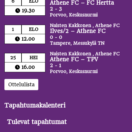
6
ELO
Athene FC
–
FC Hertta
2 - 3
19.30
Porvoo, Keskusnurmi
Naisten Kakkonen , Athene FC
1
ELO
Ilves/2
–
Athene FC
0 - 0
12.00
Tampere, Messukylä TN
Naisten Kakkonen , Athene FC
25
HEI
Athene FC
–
TPV
2 - 1
16.00
Porvoo, Keskusnurmi
Ottelulista
Tapahtumakalenteri
Tulevat tapahtumat