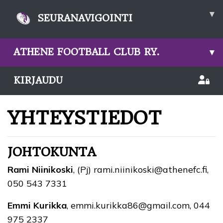
▾
SEURANAVIGOINTI
ATHENE FOOTBALL CLUB RY.
▾
KIRJAUDU
YHTEYSTIEDOT
JOHTOKUNTA
Rami Niinikoski
, (Pj) rami.niinikoski@athenefc.fi,
050 543 7331
Emmi Kurikka
, emmi.kurikka86@gmail.com, 044
975 2337