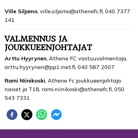
Ville Siljamo
, ville.siljamo@athenefc.fi, 040 7377
141
VALMENNUS JA
JOUKKUEENJOHTAJAT
Arttu Hyyrynen
, Athene FC vastuuvalmentaja,
arttu.hyyrynen@pp1.inet.fi, 040 587 2007
Rami Niinikoski
, Athene Fc joukkueenjohtaja
naiset ja T18, rami.niinikoski@athenefc.fi, 050
543 7331