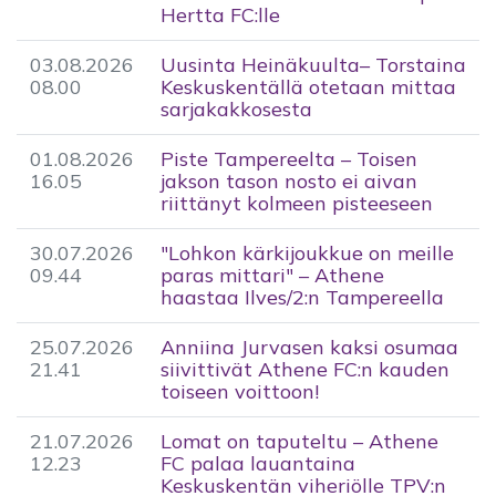
Hertta FC:lle
03.08.2026
Uusinta Heinäkuulta– Torstaina
08.00
Keskuskentällä otetaan mittaa
sarjakakkosesta
01.08.2026
Piste Tampereelta – Toisen
16.05
jakson tason nosto ei aivan
riittänyt kolmeen pisteeseen
30.07.2026
"Lohkon kärkijoukkue on meille
09.44
paras mittari" – Athene
haastaa Ilves/2:n Tampereella
25.07.2026
Anniina Jurvasen kaksi osumaa
21.41
siivittivät Athene FC:n kauden
toiseen voittoon!
21.07.2026
Lomat on taputeltu – Athene
12.23
FC palaa lauantaina
Keskuskentän viheriölle TPV:n