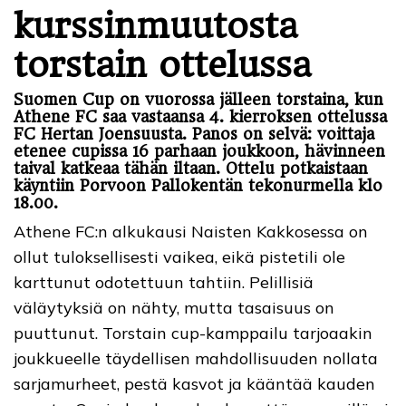
kurssinmuutosta
torstain ottelussa
Suomen Cup on vuorossa jälleen torstaina, kun
Athene FC saa vastaansa 4. kierroksen ottelussa
FC Hertan Joensuusta. Panos on selvä: voittaja
etenee cupissa 16 parhaan joukkoon, hävinneen
taival katkeaa tähän iltaan. Ottelu potkaistaan
käyntiin Porvoon Pallokentän tekonurmella klo
18.00.
Athene FC:n alkukausi Naisten Kakkosessa on
ollut tuloksellisesti vaikea, eikä pistetili ole
karttunut odotettuun tahtiin. Pelillisiä
väläytyksiä on nähty, mutta tasaisuus on
puuttunut. Torstain cup-kamppailu tarjoaakin
joukkueelle täydellisen mahdollisuuden nollata
sarjamurheet, pestä kasvot ja kääntää kauden