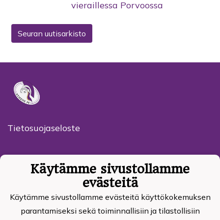
vieraillessa Porvoossa
Seuran uutisarkisto
Tietosuojaseloste
Athene Football Club Ry
Käytämme sivustollamme
Mobile +358 50 543 7331
Haikkoonmetsänkatu 14
evästeitä
06400 Porvoo Finland
Käytämme sivustollamme evästeitä käyttökokemuksen
rami.niinikoski@a
thenefc.fi
parantamiseksi sekä toiminnallisiin ja tilastollisiin