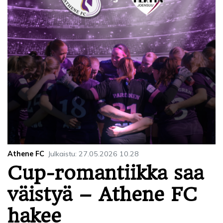
Athene FC
Julkaistu
:
27.05.2026
10.28
Cup-romantiikka saa
väistyä – Athene FC
hakee