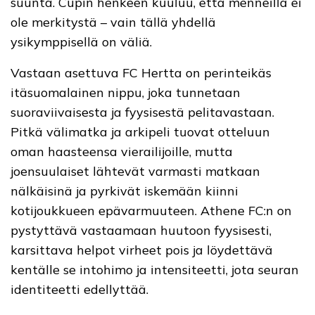
suunta. Cupin henkeen kuuluu, että menneillä ei
ole merkitystä – vain tällä yhdellä
ysikymppisellä on väliä.
Vastaan asettuva FC Hertta on perinteikäs
itäsuomalainen nippu, joka tunnetaan
suoraviivaisesta ja fyysisestä pelitavastaan.
Pitkä välimatka ja arkipeli tuovat otteluun
oman haasteensa vierailijoille, mutta
joensuulaiset lähtevät varmasti matkaan
nälkäisinä ja pyrkivät iskemään kiinni
kotijoukkueen epävarmuuteen. Athene FC:n on
pystyttävä vastaamaan huutoon fyysisesti,
karsittava helpot virheet pois ja löydettävä
kentälle se intohimo ja intensiteetti, jota seuran
identiteetti edellyttää.