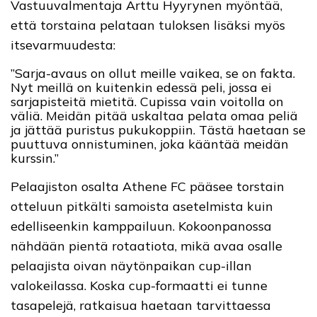
Vastuuvalmentaja Arttu Hyyrynen myöntää,
että torstaina pelataan tuloksen lisäksi myös
itsevarmuudesta:
”Sarja-avaus on ollut meille vaikea, se on fakta.
Nyt meillä on kuitenkin edessä peli, jossa ei
sarjapisteitä mietitä. Cupissa vain voitolla on
väliä. Meidän pitää uskaltaa pelata omaa peliä
ja jättää puristus pukukoppiin. Tästä haetaan se
puuttuva onnistuminen, joka kääntää meidän
kurssin.”
Pelaajiston osalta Athene FC pääsee torstain
otteluun pitkälti samoista asetelmista kuin
edelliseenkin kamppailuun. Kokoonpanossa
nähdään pientä rotaatiota, mikä avaa osalle
pelaajista oivan näytönpaikan cup-illan
valokeilassa. Koska cup-formaatti ei tunne
tasapelejä, ratkaisua haetaan tarvittaessa