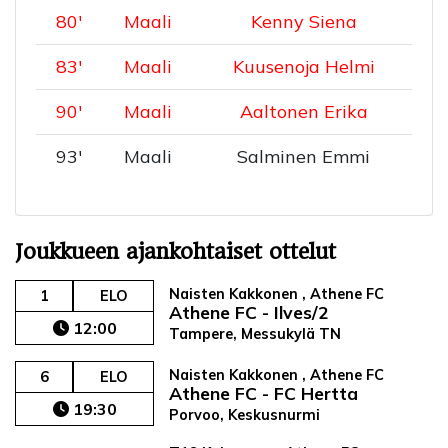
80
'
Maali
Kenny Siena
83
'
Maali
Kuusenoja Helmi
90
'
Maali
Aaltonen Erika
93
'
Maali
Salminen Emmi
Joukkueen ajankohtaiset ottelut
Naisten Kakkonen , Athene FC
1
ELO
Athene FC - Ilves/2
12:00
Tampere, Messukylä TN
Naisten Kakkonen , Athene FC
6
ELO
Athene FC - FC Hertta
19:30
Porvoo, Keskusnurmi