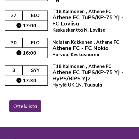
TN
T18 Kolmonen , Athene FC
27
ELO
Athene FC TuPS/KP-75 YJ -
FC Loviisa
17:00
Keskuskenttä N, Loviisa
Naisten Kakkonen , Athene FC
30
ELO
Athene FC - FC Nokia
16:00
Porvoo, Keskusnurmi
T18 Kolmonen , Athene FC
3
SYY
Athene FC TuPS/KP-75 YJ -
HyPS/RiPS YJ2
17:30
Hyrylä UK 1N, Tuusula
Ottelulista