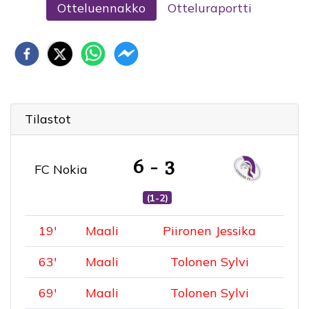
Otteluennakko
Otteluraportti
Tilastot
6 - 3
FC Nokia
(1-2)
19
'
Maali
Piironen Jessika
63
'
Maali
Tolonen Sylvi
69
'
Maali
Tolonen Sylvi