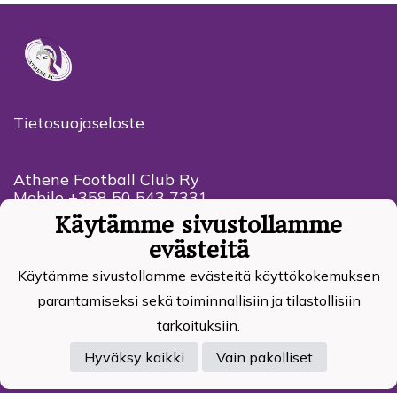
Tietosuojaseloste
Athene Football Club Ry
Mobile +358 50 543 7331
Haikkoonmetsänkatu 14
Käytämme sivustollamme
06400 Porvoo Finland
evästeitä
rami.niinikoski@a
thenefc.fi
Käytämme sivustollamme evästeitä käyttökokemuksen
parantamiseksi sekä toiminnallisiin ja tilastollisiin
tarkoituksiin.
Powered by
Hyväksy kaikki
Vain pakolliset